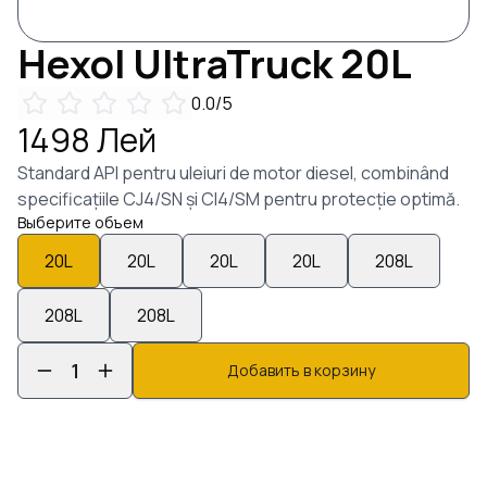
Hexol
UltraTruck
20
L
0.0
/5
1498
Лей
Standard API pentru uleiuri de motor diesel, combinând
specificațiile CJ4/SN și CI4/SM pentru protecție optimă.
Выберите объем
20
L
20
L
20
L
20
L
208
L
208
L
208
L
1
Добавить в корзину