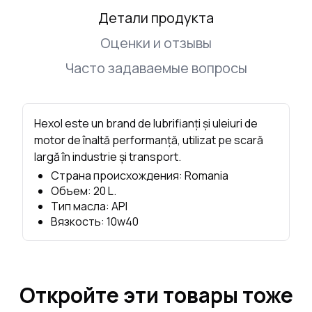
Детали продукта
Оценки и отзывы
Часто задаваемые вопросы
Hexol este un brand de lubrifianți și uleiuri de
motor de înaltă performanță, utilizat pe scară
largă în industrie și transport.
Страна происхождения
:
Romania
Объем
:
20
L.
Тип масла
:
API
Вязкость
:
10w40
Откройте эти товары тоже