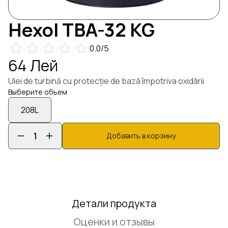
Hexol
TBA-32
KG
0.0
/5
64
Лей
Ulei de turbină cu protecție de bază împotriva oxidării
Выберите объем
208
L
1
Добавить в корзину
Детали продукта
Оценки и отзывы