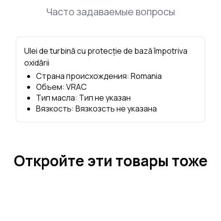
Часто задаваемые вопросы
Ulei de turbină cu protecție de bază împotriva
oxidării
Страна происхождения
:
Romania
Объем
:
VRAC
Тип масла
:
Тип не указан
Вязкость
:
Вязкозсть не указана
Откройте эти товары тоже