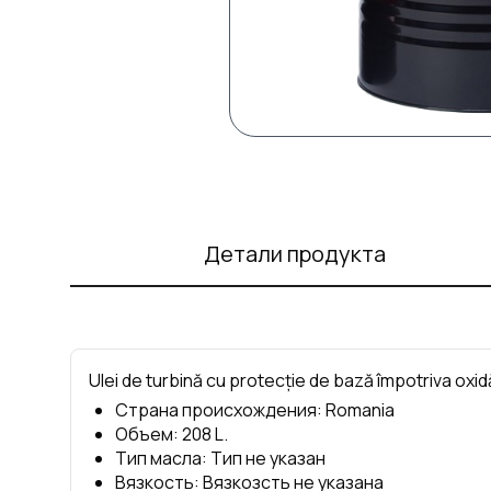
Детали продукта
Ulei de turbină cu protecție de bază împotriva oxidă
Страна происхождения
:
Romania
Объем
:
208
L.
Тип масла
:
Тип не указан
Вязкость
:
Вязкозсть не указана