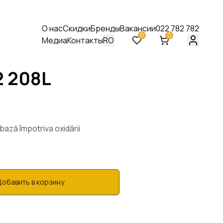
О нас
Скидки
Бренды
Вакансии
022 782 782
0
0
Медиа
Контакты
RO
2
208
L
Масла для коммерческого
транспорта
Масла для трансмиссий
Смазочные пасты
bază împotriva oxidării
Оборудование
Добавить в корзину