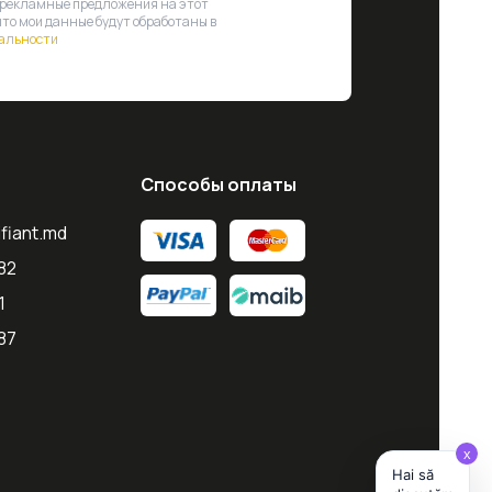
 рекламные предложения на этот
что мои данные будут обработаны в
альности
Способы оплаты
ifiant.md
82
1
87