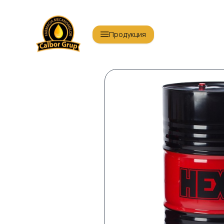
Продукция
Масла для легковых автомобилей
Масл
Масла по ГОСТ
Тран
Энергетические масла
Про
Антифриз
AdBl