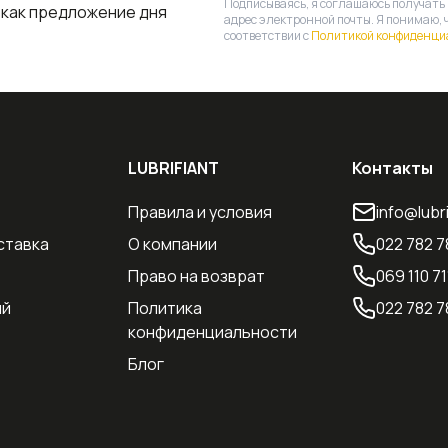
Подписываясь, я соглашаюсь получать
 как предложение дня
адрес электронной почты. Я понимаю, 
соответствии с
Политикой конфиденци
LUBRIFIANT
Контакты
Правила и условия
info@lubr
ставка
О компании
022 782 7
Право на возврат
069 110 71
ий
Политика
022 782 7
конфиденциальности
Блог