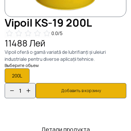
Vipoil
KS-19
200
L
0.0
/5
11488
Лей
Vipoil oferă o gamă variată de lubrifianți și uleiuri
industriale pentru diverse aplicații tehnice.
Выберите объем
200
L
1
Добавить в корзину
Детали продукта