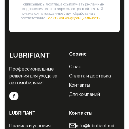
Подписываясь, я соглашаюсь получать рекламные
предложения на этот адрес электронной почты. Я
понимаю, что мои данные будут обработаны в
соответствии с
Политикой конфиденциальности
LUBRIFIANT
Сервис
О нас
Профессиональные
решения для ухода за
Оплата и доставка
автомобилями!
Контакты
Для компаний
LUBRIFIANT
Контакты
Правила и условия
info@lubrifiant.md