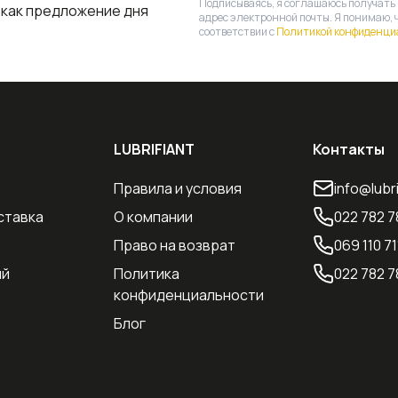
Подписываясь, я соглашаюсь получать
 как предложение дня
адрес электронной почты. Я понимаю, 
соответствии с
Политикой конфиденци
LUBRIFIANT
Контакты
Правила и условия
info@lubr
ставка
О компании
022 782 7
Право на возврат
069 110 71
ий
Политика
022 782 7
конфиденциальности
Блог