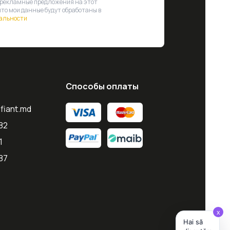
 рекламные предложения на этот
что мои данные будут обработаны в
альности
Способы оплаты
ifiant.md
82
1
87