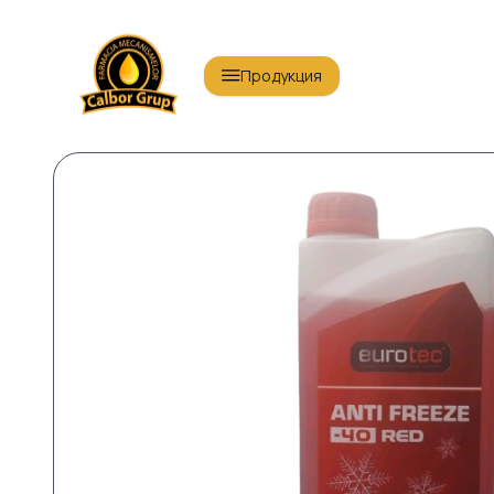
Продукция
Масла для легковых автомобилей
Масл
Масла по ГОСТ
Тран
Энергетические масла
Про
Антифриз
AdBl