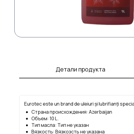
Детали продукта
Eurotec este un brand de uleiuri și lubrifianți specia
Страна происхождения
:
Azerbaijan
Объем
:
10
L.
Тип масла
:
Тип не указан
Вязкость
:
Вязкозсть не указана