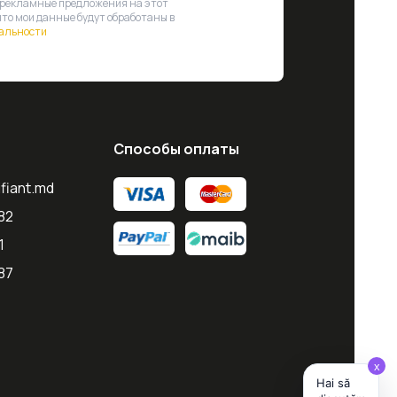
 рекламные предложения на этот
что мои данные будут обработаны в
альности
Способы оплаты
ifiant.md
82
1
87