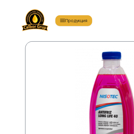
Продукция
Масла для легковых автомобилей
Масл
Масла по ГОСТ
Тран
Энергетические масла
Про
Антифриз
AdBl