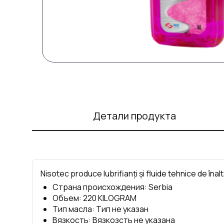
Детали продукта
Nisotec produce lubrifianți și fluide tehnice de înalt
Страна происхождения
:
Serbia
Объем
:
220
KILOGRAM
Тип масла
:
Тип не указан
Вязкость
:
Вязкозсть не указана