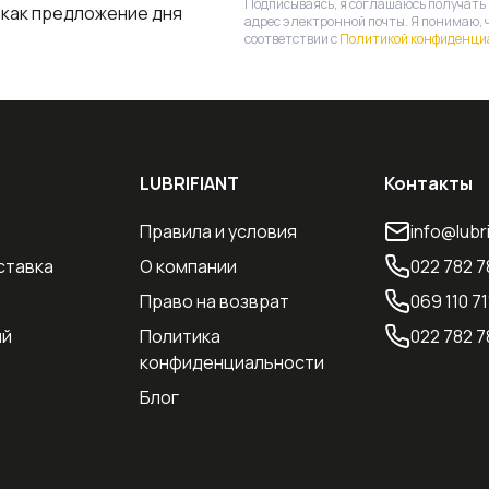
Подписываясь, я соглашаюсь получать
 как предложение дня
адрес электронной почты. Я понимаю, 
соответствии с
Политикой конфиденци
LUBRIFIANT
Контакты
Правила и условия
info@lubr
ставка
О компании
022 782 7
Право на возврат
069 110 71
ий
Политика
022 782 7
конфиденциальности
Блог