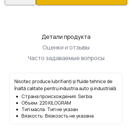
Детали продукта
Оценки и отзывы
Часто задаваемые вопросы
Nisotec produce lubrifianți și fluide tehnice de
înaltă calitate pentru industria auto și industrială.
Страна происхождения
:
Serbia
Объем
:
220
KILOGRAM
Тип масла
:
Тип не указан
Вязкость
:
Вязкозсть не указана