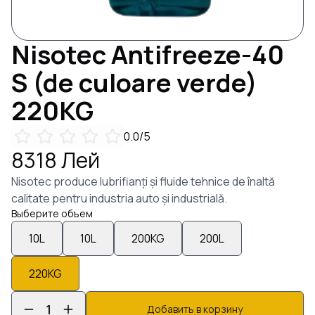
Nisotec
Antifreeze-40
S (de culoare verde)
220
KG
0.0
/5
8318
Лей
Nisotec produce lubrifianți și fluide tehnice de înaltă
calitate pentru industria auto și industrială.
Выберите объем
10
L
10
L
200
KG
200
L
220
KG
1
Добавить в корзину