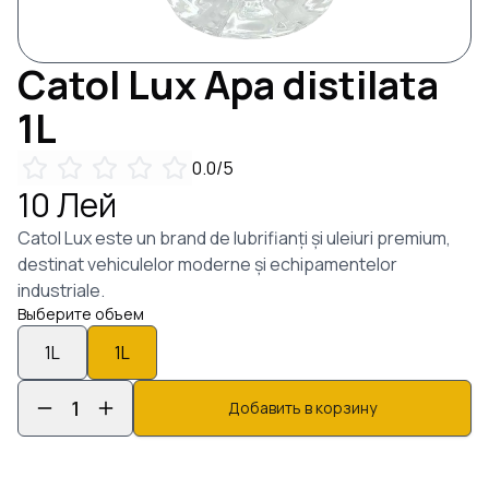
Catol Lux
Apa distilata
1
L
0.0
/5
10
Лей
Catol Lux este un brand de lubrifianți și uleiuri premium,
destinat vehiculelor moderne și echipamentelor
industriale.
Выберите объем
1
L
1
L
1
Добавить в корзину